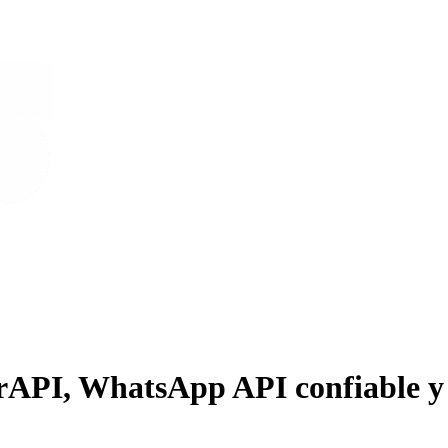
rAPI, WhatsApp API confiable y